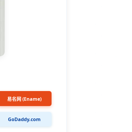
易名网 (Ename)
GoDaddy.com