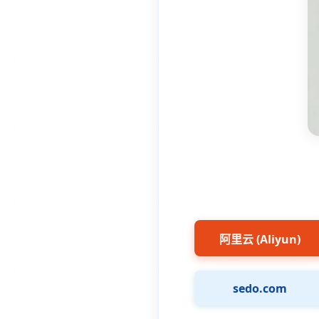
阿里云 (Aliyun)
sedo.com